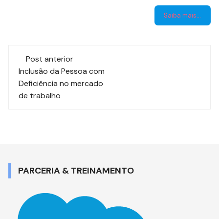
Saiba mais…
Navegação
Post anterior
de
Inclusão da Pessoa com
Deficiência no mercado
post
de trabalho
PARCERIA & TREINAMENTO